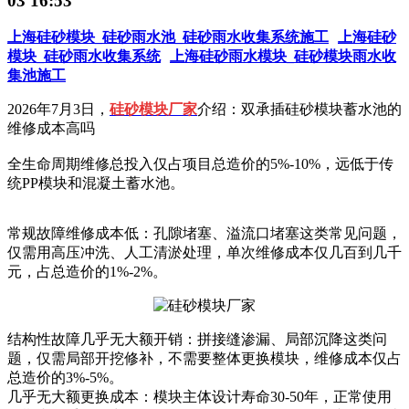
03 16:53
上海硅砂模块_硅砂雨水池_硅砂雨水收集系统施工
上海硅砂
模块_硅砂雨水收集系统
上海硅砂雨水模块_硅砂模块雨水收
集池施工
2026年7月3日，
硅砂模块厂家
介绍：双承插硅砂模块蓄水池的
维修成本高吗
全生命周期维修总投入仅占项目总造价的5%-10%，远低于传
统PP模块和混凝土蓄水池‌。
常规故障维修成本低：孔隙堵塞、溢流口堵塞这类常见问题，
仅需用高压冲洗、人工清淤处理，单次维修成本仅几百到几千
元，占总造价的1%-2%。
结构性故障几乎无大额开销：拼接缝渗漏、局部沉降这类问
题，仅需局部开挖修补，不需要整体更换模块，维修成本仅占
总造价的3%-5%。
几乎无大额更换成本：模块主体设计寿命30-50年，正常使用