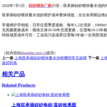
2026年7月1日，
硅砂模块厂家
介绍：双承插硅砂模块蓄水池的
双承插硅砂模块蓄水池的维护成本整体很低，全生命周期运维成本
常规维护开销低：日常仅需季度巡检、每年1-2次清淤，1000m³
无高频更换成本：模块主体30-50年无需更换，仅需每10-1
特殊场景成本可控：工业高污染场景仅需每5年做一次局部清淤
（此内容由
shanghai.zgoj.cn
提供）
上一条
上海双承插硅砂模块蓄水池有哪些常见故障
下一条
上
返回列表
相关产品
Related Products
上海双承插硅砂角砖/直砖效果图