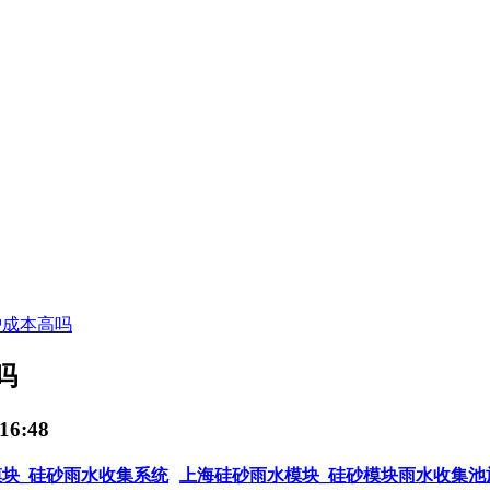
护成本高吗
吗
16:48
块_硅砂雨水收集系统
上海硅砂雨水模块_硅砂模块雨水收集池