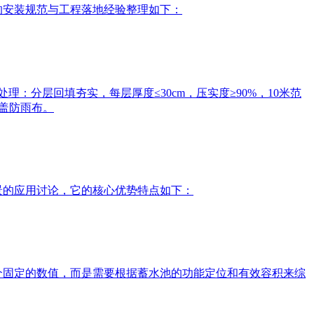
前的安装规范与工程落地经验整理如下：
‌：分层回填夯实，每层厚度≤30cm，压实度≥90%，10米范
覆盖防雨布。
场景的应用讨论，它的核心优势特点如下：
一个固定的数值，而是需要根据蓄水池的功能定位和有效容积来综