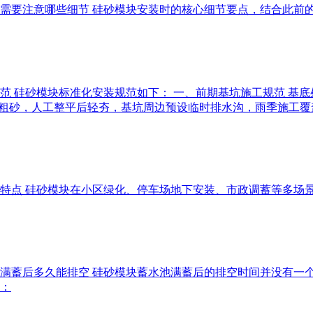
装时需要注意哪些细节 硅砂模块安装时的核心细节要点，结合此
范 硅砂模块标准化安装规范如下： 一、前期基坑施工规范 基底处理
cm厚中粗砂，人工整平后轻夯，基坑周边预设临时排水沟，雨季施工
优势特点 硅砂模块在小区绿化、停车场地下安装、市政调蓄等多
水池满蓄后多久能排空 硅砂模块蓄水池满蓄后的排空时间并没有
：