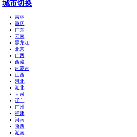
城市切换
吉林
重庆
广东
云南
黑龙江
北京
广西
西藏
内蒙古
山西
河北
湖北
甘肃
辽宁
广州
福建
河南
陕西
湖南